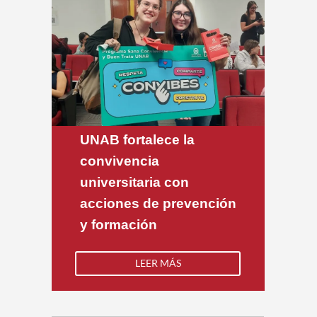
UNAB fortalece la
convivencia
universitaria con
acciones de prevención
y formación
LEER MÁS