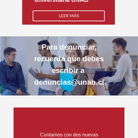
LEER MÁS
Para denunciar,
recuerda que debes
escribir a
denuncias@unab.cl
Contamos con dos nuevas