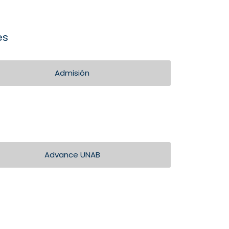
es
Admisión
Advance UNAB