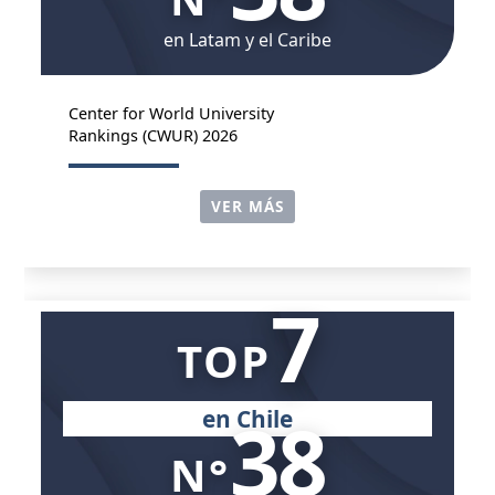
en Latam y el Caribe
Center for World University
Rankings (CWUR) 2026
VER MÁS
7
TOP
38
en Chile
N°