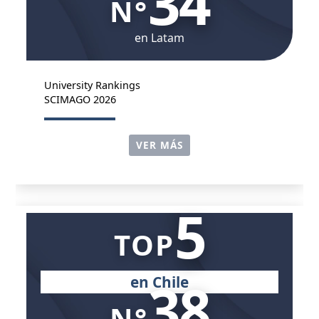
34
N°
en Latam
University Rankings
SCIMAGO 2026
VER MÁS
5
TOP
38
en Chile
N°