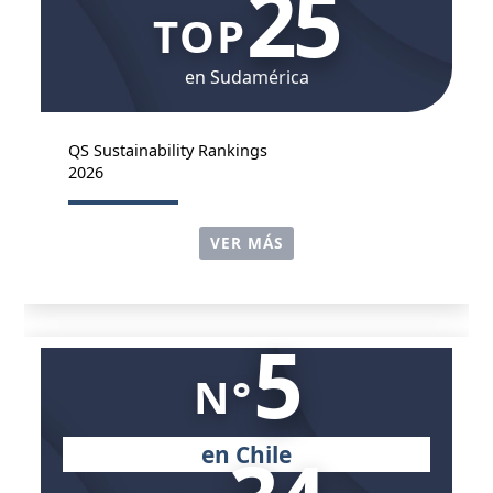
25
TOP
en Sudamérica
QS Sustainability Rankings
2026
VER MÁS
5
N°
en Chile