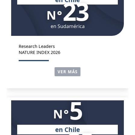
23
N°
en Sudamérica
Research Leaders
NATURE INDEX 2026
VER MÁS
5
N°
en Chile