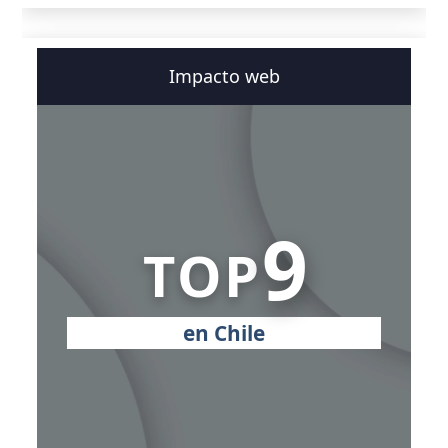
Impacto web
9
TOP
en Chile